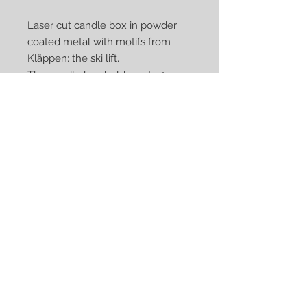
Laser cut candle box in powder
coated metal with motifs from
Kläppen: the ski lift.
The candle box holds up to 3
small or 1 large tea candle. The
shadow effects get better with
greater brightness.
Designed and manufactured by
Kurt Sveilis, in our workshop in
Norrköping, Sweden.
Candle box dimensions: 8x8cm
base, height 8-15cm, weight 175-
250g.
Kan jag köpa den i vanlig
affär?