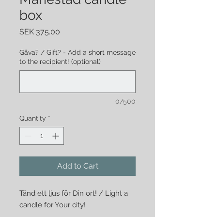
box
Price
SEK 375.00
Gåva? / Gift? - Add a short message
to the recipient! (optional)
0/500
Quantity
*
Add to Cart
Tänd ett ljus för Din ort! / Light a
candle for Your city!