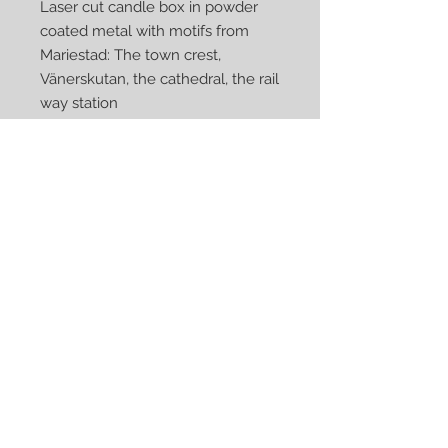
Laser cut candle box in powder
coated metal with motifs from
Mariestad: The town crest,
Vänerskutan, the cathedral, the rail
way station
The candle box holds up to 3
small or 1 large tea candle. The
shadow effects get better with
greater brightness.
Designed and manufactured by
Kurt Sveilis, in our workshop in
Norrköping, Sweden.
Candle box dimensions: 8x8cm
base, height 8-15cm, weight 175-
250g.
Kan jag köpa den i vanlig