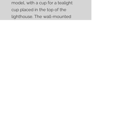
model, with a cup for a tealight
cup placed in the top of the
lighthouse. The wall-mounted
models have a chrome-colored
reflector / heat protection and the
construction offers storage via the
base plate's shelf function.
Designed and manufactured by
Kurt Sveilis, cut in metal and
powder coated for a durable
surface, in our workshop in
Norrköping, Sweden.
Galen i fyrar!? / Crazy about
lighthouses!?
Än så länge arbetar vi med 30 olika
fyrmotiv från Sveriges kuster (inkl.